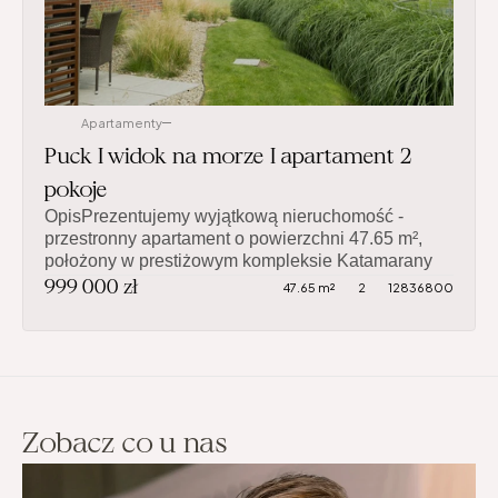
Apartamenty
Puck I widok na morze I apartament 2 
pokoje
OpisPrezentujemy wyjątkową nieruchomość - 
przestronny apartament o powierzchni 47.65 m², 
położony w prestiżowym kompleksie Katamarany 
999 000 zł
Zatoka w Pucku. To nowoczesne osiedle zostało 
47.65 m²
2
12836800
malowniczo wkomponowane w nadmorski 
krajobraz, z bezpośrednim dostępem do plaży, 
własnym spotem surfingowym, zielonymi alejkami 
spacerowymi oraz całodobową ochroną i 
monitoringiem. Eleganckie części wspólne, 
panoramiczne windy i kameralny charakter 
Zobacz co u nas
inwestycji gwarantują prestiż i komfort 
życia.ApartamentNieruchomość wyróżnia się 
funkcjonalnym układem i starannym 