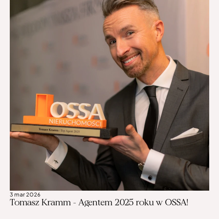
wykończeniem:Salon z kuchniąSypialniaHol, 
łazienka.Z salonu prowadzi wyjście na taras, z 
którego rozciąga się zachwycający widok na Zatokę 
Pucką.LokalizacjaPuck to malownicze miasteczko 
nad Zatoką Pucką, które łączy urok dawnej osady 
rybackiej z nowoczesnością nadmorskiego kurortu. 
Nowa marina jachtowa, klimatyczny rynek, liczne 
trasy rowerowe i bliskość Parku Krajobrazowego 
sprawiają, że jest to idealne miejsce zarówno do 
życia na co dzień, jak i jako baza do aktywnego 
wypoczynku.Dodatkowe atuty1 miejsce postojowe 
w hali garażowej - dodatkowo płatne 40 tys. 
zł.Bezpośredni dostęp do plaży i terenów 
rekreacyjnychSkontaktuj się z nami i umów na 
prezentację - to oferta dla osób, które szukają 
połączenia luksusu, natury i prestiżowej lokalizacji 
nad morzem.
3 mar 2026
Tomasz Kramm - Agentem 2025 roku w OSSA!