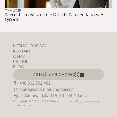
11 kwi 2025
Nieruchomość za 4 650 000 PLN sprzedana w 8 
tygodni.
NIERUCHOMOŚCI
KONTAKT
O NAS
USŁUGI
BLOG
ZGŁOŚ NIERUCHOMOŚĆ
ZGŁOŚ NIERUCHOMOŚĆ
+48 602 762 462
biuro@ossa-nieruchomosci.pl
al. Grunwaldzka 115, 80-244 Gdańsk
Copyright © 2024 - OSSA Nieruchomości. Wszystkie prawa 
zastrzeżone.