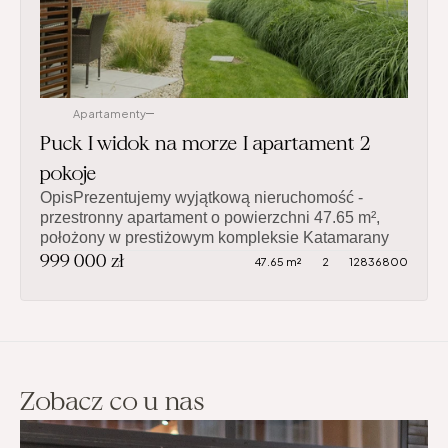
Apartamenty
Puck I widok na morze I apartament 2 
pokoje
OpisPrezentujemy wyjątkową nieruchomość - 
przestronny apartament o powierzchni 47.65 m², 
położony w prestiżowym kompleksie Katamarany 
999 000 zł
Zatoka w Pucku. To nowoczesne osiedle zostało 
47.65 m²
2
12836800
malowniczo wkomponowane w nadmorski 
krajobraz, z bezpośrednim dostępem do plaży, 
własnym spotem surfingowym, zielonymi alejkami 
spacerowymi oraz całodobową ochroną i 
monitoringiem. Eleganckie części wspólne, 
panoramiczne windy i kameralny charakter 
Zobacz co u nas
inwestycji gwarantują prestiż i komfort 
życia.ApartamentNieruchomość wyróżnia się 
funkcjonalnym układem i starannym 