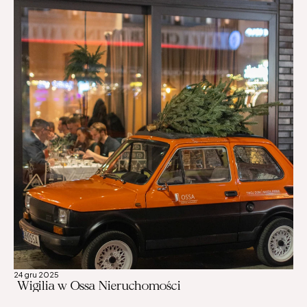
wykończeniem:Salon z kuchniąSypialniaHol, 
łazienka.Z salonu prowadzi wyjście na taras, z 
którego rozciąga się zachwycający widok na Zatokę 
Pucką.LokalizacjaPuck to malownicze miasteczko 
nad Zatoką Pucką, które łączy urok dawnej osady 
rybackiej z nowoczesnością nadmorskiego kurortu. 
Nowa marina jachtowa, klimatyczny rynek, liczne 
trasy rowerowe i bliskość Parku Krajobrazowego 
sprawiają, że jest to idealne miejsce zarówno do 
życia na co dzień, jak i jako baza do aktywnego 
wypoczynku.Dodatkowe atuty1 miejsce postojowe 
w hali garażowej - dodatkowo płatne 40 tys. 
zł.Bezpośredni dostęp do plaży i terenów 
rekreacyjnychSkontaktuj się z nami i umów na 
prezentację - to oferta dla osób, które szukają 
połączenia luksusu, natury i prestiżowej lokalizacji 
nad morzem.
24 gru 2025
 Wigilia w Ossa Nieruchomości