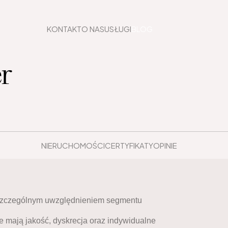
KONTAKT
O NAS
USŁUGI
BLOG
r
NIERUCHOMOŚCI
CERTYFIKATY
OPINIE
e szczególnym uwzględnieniem segmentu
 mają jakość, dyskrecja oraz indywidualne