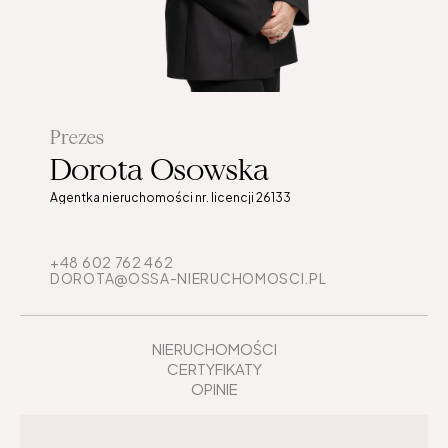
Prezes
Dorota Osowska
Agentka nieruchomości nr. licencji 26133
+48 602 762 462
DOROTA@OSSA-NIERUCHOMOSCI.PL
NIERUCHOMOŚCI
CERTYFIKATY
OPINIE