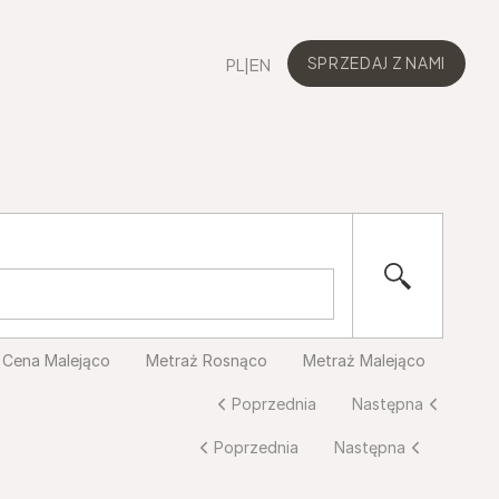
PL
|
EN
SPRZEDAJ Z NAMI
SPRZEDAJ Z NAMI
Cena Malejąco
Metraż Rosnąco
Metraż Malejąco
Poprzednia
Następna
Poprzednia
Następna