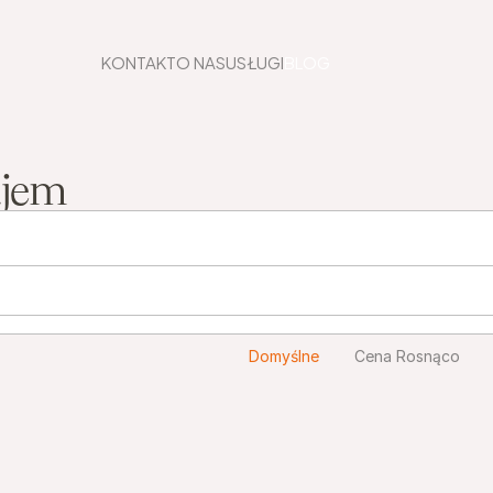
KONTAKT
O NAS
USŁUGI
BLOG
ajem
Domyślne
Cena Rosnąco