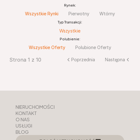
Rynek:
Wszystkie Rynki
Pierwotny
Wtórny
Typ Transakcji:
Wszystkie
Polubienie:
Wszystkie Oferty
Polubione Oferty
Strona 1 z 10
Poprzednia
Następna
NIERUCHOMOŚCI
KONTAKT
O NAS
USŁUGI
BLOG