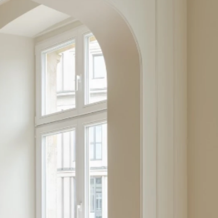
P
r
o
p
e
r
t
y
V
a
l
u
a
t
i
o
n
R
e
l
i
a
b
l
y
.
E
f
f
e
c
t
i
v
e
l
y
.
B
a
s
e
d
o
n
m
a
r
k
e
t
r
e
a
l
i
t
i
e
s
.
R
e
l
i
a
b
l
y
.
E
f
f
e
c
t
i
v
e
l
y
.
B
a
s
e
d
o
n
m
a
r
k
e
t
r
e
a
l
i
t
i
e
s
.