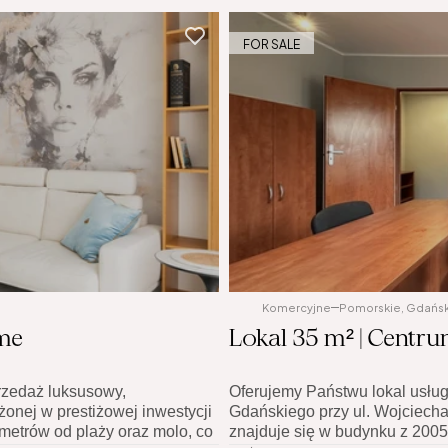
FOR SALE
Komercyjne
Pomorskie, Gdańsk
ome
Lokal 35 m² | Centr
zedaż luksusowy, 
Oferujemy Państwu lokal usłu
onej w prestiżowej inwestycji 
Gdańskiego przy ul. Wojciech
etrów od plaży oraz molo, co 
znajduje się w budynku z 2005 