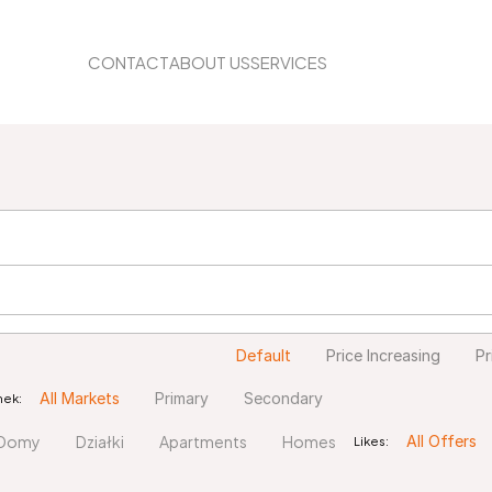
CONTACT
ABOUT US
SERVICES
BLOG
Default
Price Increasing
Pr
nek:
All Markets
Primary
Secondary
Domy
Działki
Apartments
Homes
Likes:
All Offers