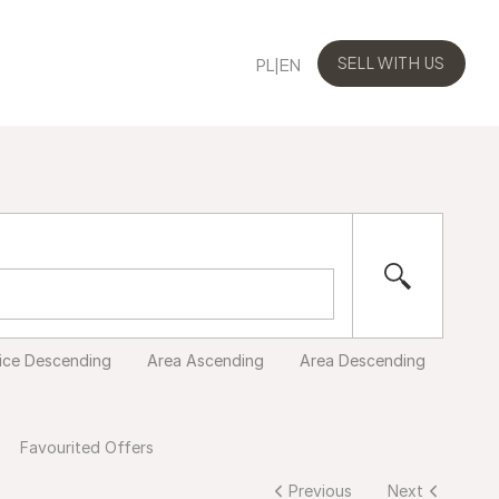
PL
|
EN
SELL WITH US
SELL WITH US
ice Descending
Area Ascending
Area Descending
Favourited Offers
Previous
Next