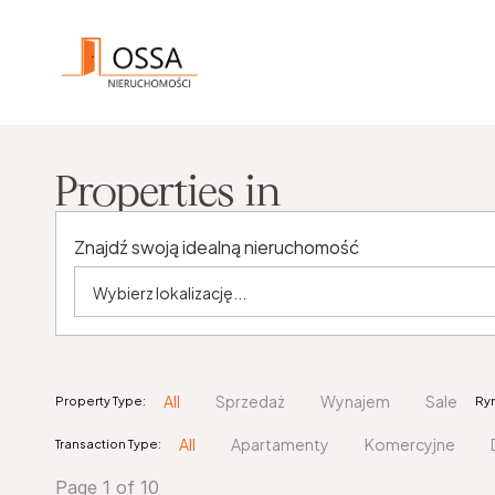
Properties in 
Znajdź swoją idealną nieruchomość
All
Sprzedaż
Wynajem
Sale
Property Type:
Ry
All
Apartamenty
Komercyjne
Transaction Type:
Page 1 of 10