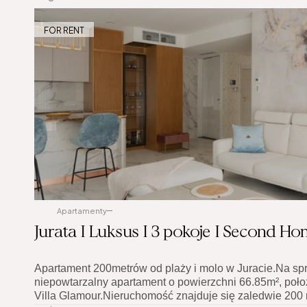
FOR RENT
Apartamenty
Jurata I Luksus I 3 pokoje I Second H
Apartament 200metrów od plaży i molo w Juracie.Na spr
niepowtarzalny apartament o powierzchni 66.85m², położ
Villa Glamour.Nieruchomość znajduje się zaledwie 200 m